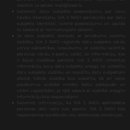
nosūtot uz adresi mail@3radi.lv.
Saņemot datu subjekta pieprasījumu par savu
tiesību īstenošanu, SIA 3 RADI pārliecinās par datu
subjekta identitāti, izvērtē pieprasījumu un izpilda
to saskaņā ar normatīvajiem aktiem.
Ja datu subjekts iesniedz ar privātumu saistītu
sūdzību, SIA 3 RADI reģistrēs datu subjekta vārdu
un/vai sabiedrības nosaukumu, ar sūdzību saistītās
personas vārdu, e-pastu, valsti, un informāciju, kas
ir bijusi sūdzības pamatā. SIA 3 RADI izmantos
informāciju, kuru datu subjekts sniegs, lai izskatītu
datu subjekta sūdzību un nosūtītu datu subjektam
atbildi, tiklīdz sūdzība būs izskatīta, kā arī veiks
pasākumus sūdzībā minēto faktu pārbaudei un
citām vajadzībām, ja tādi sakarā ar sūdzībā sniegto
informāciju būs nepieciešami.
Saņemot informāciju, ka SIA 3 RADI apstrādātie
personas dati vairs nav pareizi, SIA 3 RADI bez
nepamatotas kavēšanās veic atbilstošas korekcijas.