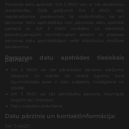
Personas datu apstrādi SIA 3 RADI veic ar tās darbinieku
starpniecību. Šādā gadījumā SIA 3 RADI veic
nepieciešamos pasākumus, lai nodrošinātu, ka arī
personas datu apstrādātājs veic personas datu apstrādi
saskaņā ar SIA 3 RADI norādēm un atbilstoši
piemērojamajiem normatīvajiem aktiem, un pieprasa
personas datu apstrādātājam veikt atbilstošus drošības
pasākumus.
Personas datu apstrādes tiesiskais
pamats:
SIA 3 RADI vai tās pārstāvēto personu darījumu
slēgšana un izpilde, tai skaitā līguma, kura
līgumslēdzēja puse ir datu subjekts, noslēgšana un
izpilde;
SIA 3 RADI vai tās pārstāvēto personu likumīgās
(leģitīmās) intereses;
Datu subjekta piekrišana.
Datu pārzinis un kontaktinformācija:
SIA “3 RADI”,