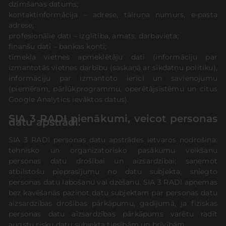
dzimšanas datums;
kontaktinformācija – adrese, tālruņa numurs, e-pasta
adrese;
profesionālie dati – izglītība, amats, darbavieta;
finanšu dati – bankas konti;
tīmekļa vietnes apmeklētāju dati (informāciju par
izmantotās vietnes darbību (saskaņā ar sīkdatņu politiku),
informāciju par izmantoto ierīci un savienojumu
(piemēram, pārlūkprogrammu, operētājsistēmu un citus
Google Analytics ievāktos datus).
SIA 3 RADI pienākumi, veicot personas
datu apstrādi.
SIA 3 RADI personas datu apstrādes ietvaros nodrošina:
tehnisko un organizatorisko pasākumu veikšanu
personas datu drošībai un aizsardzībai; saņemot
atbilstošu pieprasījumu no datu subjekta, sniegto
personas datu labošanu vai dzēšanu. SIA 3 RADI apņemas
bez kavēšanās paziņot datu subjektam par personas datu
aizsardzības drošības pārkāpumu, gadījumā, ja fiziskas
personas datu aizsardzības pārkāpums varētu radīt
augstu risku datu subjekta tiesībām un brīvībām.