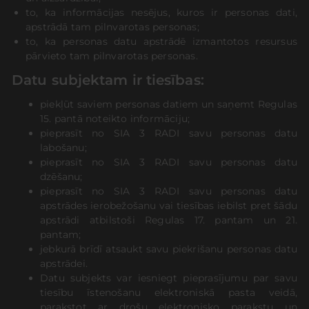
to, ka informācijas nesējus, kuros ir personas dati,
apstrādā tam pilnvarotas personas;
to, ka personas datu apstrādē izmantotos resursus
pārvieto tam pilnvarotas personas.
Datu subjektam ir tiesības:
piekļūt saviem personas datiem un saņemt Regulas
15. pantā noteikto informāciju;
pieprasīt no SIA 3 RADI savu personas datu
labošanu;
pieprasīt no SIA 3 RADI savu personas datu
dzēšanu;
pieprasīt no SIA 3 RADI savu personas datu
apstrādes ierobežošanu vai tiesības iebilst pret šādu
apstrādi atbilstoši Regulas 17. pantam un 21.
pantam;
jebkurā brīdī atsaukt savu piekrišanu personas datu
apstrādei.
Datu subjekts var iesniegt pieprasījumu par savu
tiesību īstenošanu elektroniskā pasta veidā,
parakstot ar drošu elektronisko parakstu un