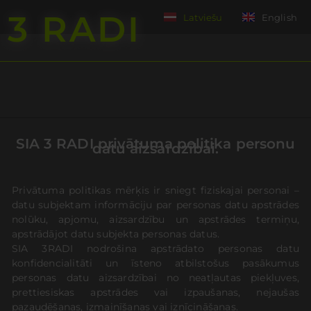
3 RADI
Latviešu
English
ent
SIA 3 RADI privātuma politika personu
datu aizsardzībai.
Privātuma politikas mērķis ir sniegt fiziskajai personai –
datu subjektam informāciju par personas datu apstrādes
nolūku, apjomu, aizsardzību un apstrādes termiņu,
apstrādājot datu subjekta personas datus.
SIA 3RADI nodrošina apstrādato personas datu
konfidencialitāti un īsteno atbilstošus pasākumus
personas datu aizsardzībai no neatļautas piekļuves,
prettiesiskas apstrādes vai izpaušanas, nejaušas
pazaudēšanas, izmainīšanas vai iznīcināšanas.