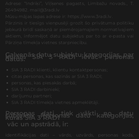
Adrese: “Indriķi”, Viļķenes pagasts, Limbažu novads., T.
26494982. mail@3radi.lv
Mūsu mājas lapas adrese ir: https://www.3radi.lv.
Pārzinis ir tiesīgs vienpusēji grozīt šo privātuma politiku
jebkurā brīdī saskaņā ar piemērojamajiem normatīvajiem
aktiem, informējot datu subjektus par to ar e-pasta vai
Pārziņa tīmekļa vietnes starpniecību.
Galvenās datu subjektu kategorijas, par
kurām SIA 3 RADI ievāc personas
datus:
SIA 3 RADI klienti, klientu kontaktpersonas;
citas personas, kas sazinās ar SIA 3 RADI;
personas, kas piesakās darbā;
SIA 3 RADI darbinieki;
darījumu partneri;
SIA 3 RADI tīmekļa vietnes apmeklētāji.
Personas dati tiek vākti no datu
subjekta. Personas datu kategorijas,
kuras SIA 3 RADI
vāc un apstrādā, ir:
identifikācijas dati – vārds, uzvārds, personas kods,