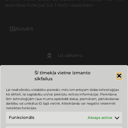
atsevišķas funkcijas SIA 3 RADI vajadzībām.
Aizvērt
Uz sākumu
Šī tīmekļa vietne izmanto
sīkfailus
3 RADI kontakti:
Lai nodrošinātu vislabāko pieredzi, mēs izmantojam tādas tehnoloģijas
Adrese: "Indriķi", Viļķenes pagasts, Limbažu novads. LV-
kā sīkfaili, lai saglabātu un/vai piekļūtu ierīces informācijai. Piekrišana
4050
šīm tehnoloģijām ļaus mums apstrādāt datus, piemēram, pārlūkošanas
darbību vai unikālus ID šajā vietnē. Atteikšanās var negatīvi ietekmēt
Tālrunis: 26494982
noteiktas funkcijas.
e-pasts: mail@3radi.lv
Funkcionāls
Always active