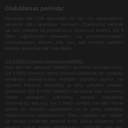
Glabāšanas periods:
Personas dati tiek apstrādāti tik ilgi, cik nepieciešams
personas datu apstrādes nolūkam. Glabāšanas periods
var būt noteikts vai pamatots ar līgumu ar klientu, SIA 3
RADI leģitīmajām interesēm vai piemērojamajiem
normatīvajiem aktiem. Pēc tam, kad minētie apstākļi
beidzas, personas dati tiek dzēsti.
SIA 3 RADI tīmekļa vietņu apmeklētāji.
Šajā politikā apkopoti sīkdatņu politikas pamatprincipi.
SIA 3 RADI tīmekļa vietne izmanto sīkdatnes, lai uzlabotu
piedāvāto pakalpojumu kvalitāti: atpazītu jaunus vai
agrākos klientus; atcerētos, ja datu subjekts sniedzis
piekrišanu SIA 3 RADI sīkdatņu lietošanai šajā interneta
vietnē; apkopotu uzticamu vietnes lietošanas
informāciju, kas ļauj SIA 3 RADI izmērīt, cik labi vietne
atbilst tās lietotāju vajadzībām, un lai veiktu jebkādus
nepieciešamos uzlabojumus; Datu subjekts var izdzēst
vai bloķēt sīkdatnes jebkurā brīdī. Dažas sīkdatnes var
ievietot trešās puses pakalpojumu sniedzējs, kas veic