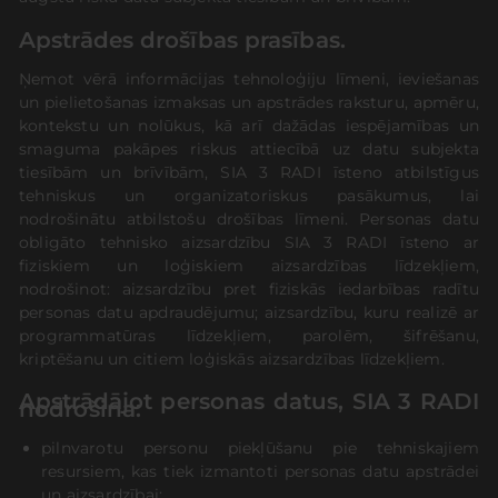
Apstrādes drošības prasības.
Ņemot vērā informācijas tehnoloģiju līmeni, ieviešanas
un pielietošanas izmaksas un apstrādes raksturu, apmēru,
kontekstu un nolūkus, kā arī dažādas iespējamības un
smaguma pakāpes riskus attiecībā uz datu subjekta
tiesībām un brīvībām, SIA 3 RADI īsteno atbilstīgus
tehniskus un organizatoriskus pasākumus, lai
nodrošinātu atbilstošu drošības līmeni. Personas datu
obligāto tehnisko aizsardzību SIA 3 RADI īsteno ar
fiziskiem un loģiskiem aizsardzības līdzekļiem,
nodrošinot: aizsardzību pret fiziskās iedarbības radītu
personas datu apdraudējumu; aizsardzību, kuru realizē ar
programmatūras līdzekļiem, parolēm, šifrēšanu,
kriptēšanu un citiem loģiskās aizsardzības līdzekļiem.
Apstrādājot personas datus, SIA 3 RADI
nodrošina:
pilnvarotu personu piekļūšanu pie tehniskajiem
resursiem, kas tiek izmantoti personas datu apstrādei
un aizsardzībai;